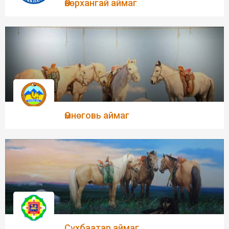
Өвөрхангай аймаг
Өмнөговь аймаг
Сүхбаатар аймаг