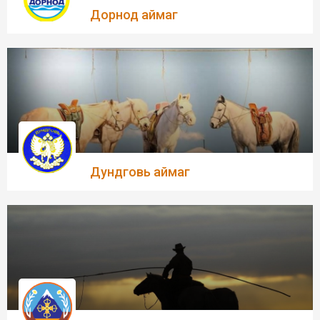
Дорнод аймаг
Дундговь аймаг