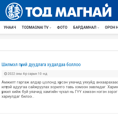
УНААЧ
TODMAGNAI TV
ФОТО
БАРДАМНАЛ
ОРОН 
Шилмэл гүүний дуудлага худалдаа боллоо
2022 оны 4-р сарын 10 -нд
Амжилт гаргаж алдар цолонд хүрсэн уяачид уяхуйд анхаарахаа
илүүтэй адуугаа сайжруулах зорилго тавь хэмээн зөвлөдөг. Хари
үржил хийж буй уяачид хамгийн чухал нь ГҮҮ хэмээн нэгэн зэрэг
хариулдаг билээ…