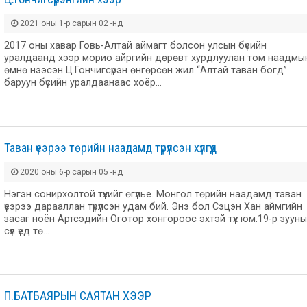
2021 оны 1-р сарын 02 -нд
2017 оны хавар Говь-Алтай аймагт болсон улсын бүсийн
уралдаанд хээр морио айргийн дөрөвт хурдлуулан том наадмы
өмнө нээсэн Ц.Гончигсүрэн өнгөрсөн жил “Алтай таван богд”
баруун бүсийн уралдаанаас хоёр…
Таван үеэрээ төрийн наадамд түрүүлсэн хүлгүүд
2020 оны 6-р сарын 05 -нд
Нэгэн сонирхолтой түүхийг өгүүлье. Монгол төрийн наадамд таван
үеэрээ дарааллан түрүүлсэн удам бий. Энэ бол Сэцэн Хан аймгийн
засаг ноён Артсэдийн Оготор хонгороос эхтэй түүх юм.19-р зууны
сүүл үед тө…
П.БАТБАЯРЫН САЯТАН ХЭЭР