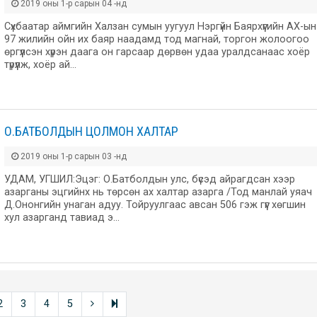
2019 оны 1-р сарын 04 -нд
Сүхбаатар аймгийн Халзан сумын уугуул Нэргүйн Баярхүүгийн АХ-ын
97 жилийн ойн их баяр наадамд тод магнай, торгон жолоогоо
өргүүлсэн хүрэн даага он гарсаар дөрвөн удаа уралдсанаас хоёр
түрүүлж, хоёр ай…
О.БАТБОЛДЫН ЦОЛМОН ХАЛТАР
2019 оны 1-р сарын 03 -нд
УДАМ, УГШИЛ:Эцэг: О.Батболдын улс, бүсэд айрагдсан хээр
азарганы эцгийнх нь төрсөн ах халтар азарга /Тод манлай уяач
Д.Ононгийн унаган адуу. Тойруулгаас авсан 506 гэж гүүг хөгшин
хул азарганд тавиад э…
2
3
4
5