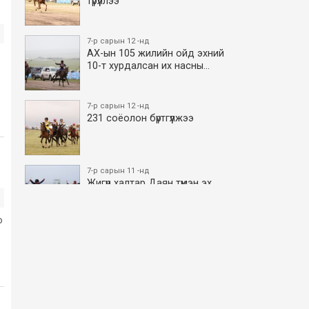
түрүүллээ
7-р сарын 12 -нд
АХ-ын 105 жилийн ойд эхний
10-т хурдалсан их насны…
7-р сарын 12 -нд
231 соёолон бүртгүүлжээ
7-р сарын 11 -нд
Жигүүр халтар Даян түмэн эх
боллоо
о
7-р сарын 11 -нд
.
АХ-ын 105 жилийн ойд эхний
10-т хурдалсан азаргану…
7-р сарын 11 -нд