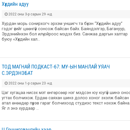
Хүүхдийн адуу
2022 оны 3-р сарын 29 -нд
Хурдан морь сонирхогч эрхэм уншигч та бүхэн “Хүүхдийн адуу”
гэдэг үгийг цөөнгүй сонсож байсан байх. Баяндэлгэр, Багануур,
Эрдэнийнхэн бол илүү ойроос мэдэх биз. Санжаа даргын халтар
буюу «Хүүхдийн хал…
ТОД МАГНАЙ ПОДКАСТ-67: МУ-ЫН МАНЛАЙ УЯАЧ
С.ЭРДЭНЭБАТ
2022 оны 1-р сарын 23 -нд
Цаг хугацаа нисэх мэт өнгөрсөөр нэг мэдсэн юу юугүй шинэ оно
угтах болчихож. Ердөө саяхан шинэ долоо хоног эхэлж байсан
атал өнөөдөр пүрэв гараг болчихоод студиэс текст нэхэж байна
Яг л энэ хурдаар …
Ц.Гончигсүрэнгийн хээр