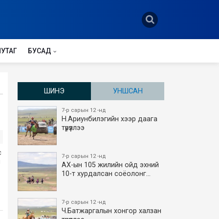
НУТАГ
БУСАД
ШИНЭ
УНШСАН
7-р сарын 12 -нд
Н.Ариунбилэгийн хээр даага
түрүүллээ
с
7-р сарын 12 -нд
н
АХ-ын 105 жилийн ойд эхний
10-т хурдалсан соёолонг…
7-р сарын 12 -нд
Ч.Батжаргалын хонгор халзан