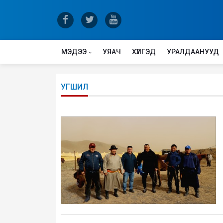
МЭДЭЭ
УЯАЧ
ХҮЛГЭД
УРАЛДААНУУД
УГШИЛ