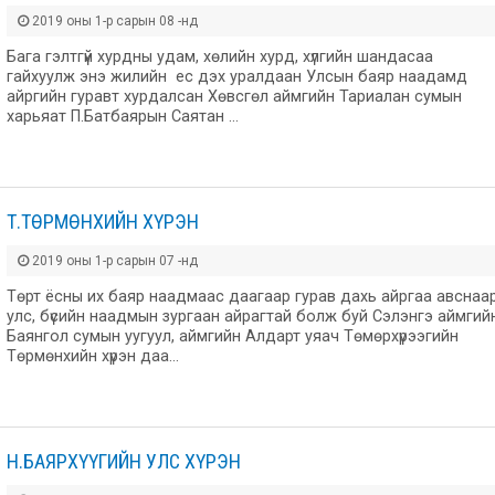
2019 оны 1-р сарын 08 -нд
Бага гэлтгүй хурдны удам, хөлийн хурд, хүлгийн шандасаа
гайхуулж энэ жилийн ес дэх уралдаан Улсын баяр наадамд
айргийн гуравт хурдалсан Хөвсгөл аймгийн Тариалан сумын
харьяат П.Батбаярын Саятан …
Т.ТӨРМӨНХИЙН ХҮРЭН
2019 оны 1-р сарын 07 -нд
Төрт ёсны их баяр наадмаас даагаар гурав дахь айргаа авснаа
улс, бүсийн наадмын зургаан айрагтай болж буй Сэлэнгэ аймгий
Баянгол сумын уугуул, аймгийн Алдарт уяач Төмөрхүрээгийн
Төрмөнхийн хүрэн даа…
Н.БАЯРХҮҮГИЙН УЛС ХҮРЭН