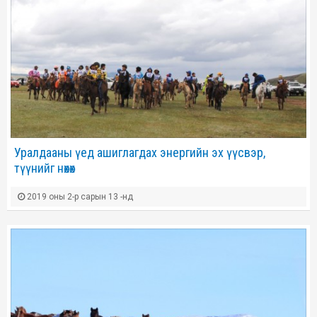
Уралдааны үед ашиглагдах энергийн эх үүсвэр,
түүнийг нөхөх
2019 оны 2-р сарын 13 -нд