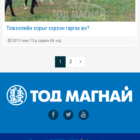
Тэжээлийн хорыг хэрхэн гаргах вэ?
2013 оны 12-р сарын 06 -нд
1
2