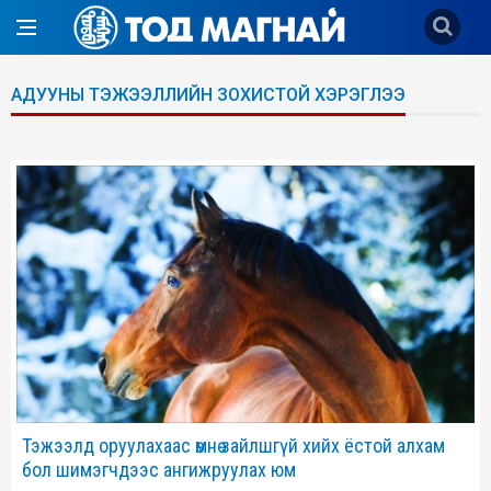
АДУУНЫ ТЭЖЭЭЛЛИЙН ЗОХИСТОЙ ХЭРЭГЛЭЭ
Тэжээлд оруулахаас өмнө зайлшгүй хийх ёстой алхам
бол шимэгчдээс ангижруулах юм