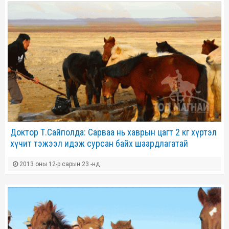
Доктор Т.Сайполда: Сарваа нь хаврын цагт 2 кг хүртэл
хүчит тэжээл идэж сурсан байх шаардлагатай
2013 оны 12-р сарын 23 -нд