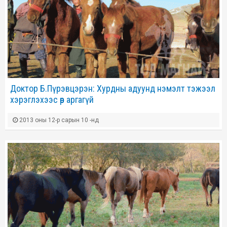
Доктор Б.Пүрэвцэрэн: Хурдны адуунд нэмэлт тэжээл
хэрэглэхээс өөр аргагүй
2013 оны 12-р сарын 10 -нд