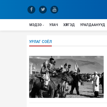
МЭДЭЭ
УЯАЧ
ХҮЛГЭД
УРАЛДААНУУД
УРЛАГ СОЁЛ