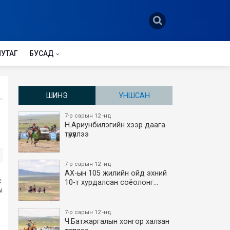
НУТАГ
БУСАД
ШИНЭ
УНШСАН
7-р сарын 12 -нд
Н.Ариунбилэгийн хээр даага
түрүүллээ
7-р сарын 12 -нд
АХ-ын 105 жилийн ойд эхний
с
10-т хурдалсан соёолонг…
ы
7-р сарын 12 -нд
Ч.Батжаргалын хонгор халзан