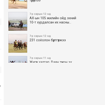
түрүүллээ
7-р сарын 12 -нд
АХ-ын 105 жилийн ойд эхний
10-т хурдалсан их насны…
7-р сарын 12 -нд
231 соёолон бүртгүүлжээ
7-р сарын 11 -нд
Жигүүр халтар Даян түмэн эх
боллоо
7-р сарын 11 -нд
АХ-ын 105 жилийн ойд эхний
э
10-т хурдалсан азаргану…
7-р сарын 11 -нд