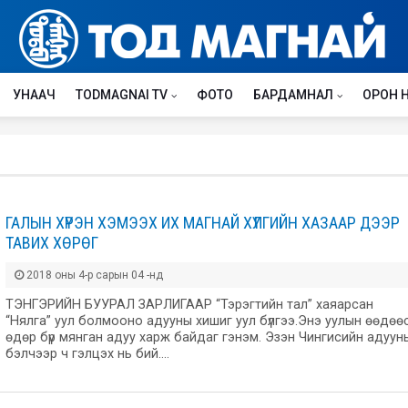
УНААЧ
TODMAGNAI TV
ФОТО
БАРДАМНАЛ
ОРОН 
ГАЛЫН ХҮРЭН ХЭМЭЭХ ИХ МАГНАЙ ХҮЛГИЙН ХАЗААР ДЭЭР
ТАВИХ ХӨРӨГ
2018 оны 4-р сарын 04 -нд
ТЭНГЭРИЙН БУУРАЛ ЗАРЛИГААР “Тэрэгтийн тал” хаяарсан
“Нялга” уул болмооно адууны хишиг уул бүлгээ.Энэ уулын өөдөө
өдөр бүр мянган адуу харж байдаг гэнэм. Эзэн Чингисийн адуун
бэлчээр ч гэлцэх нь бий.…