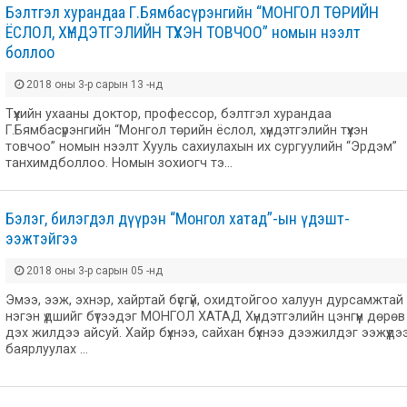
Бэлтгэл хурандаа Г.Бямбасүрэнгийн “МОНГОЛ ТӨРИЙН
ЁСЛОЛ, ХҮНДЭТГЭЛИЙН ТҮҮХЭН ТОВЧОО” номын нээлт
боллоо
2018 оны 3-р сарын 13 -нд
Түүхийн ухааны доктор, профессор, бэлтгэл хурандаа
Г.Бямбасүрэнгийн “Монгол төрийн ёслол, хүндэтгэлийн түүхэн
товчоо” номын нээлт Хууль сахиулахын их сургуулийн “Эрдэм”
танхимдболлоо. Номын зохиогч тэ…
Бэлэг, билэгдэл дүүрэн “Монгол хатад”-ын үдэшт-
ээжтэйгээ
2018 оны 3-р сарын 05 -нд
Эмээ, ээж, эхнэр, хайртай бүсгүй, охидтойгоо халуун дурсамжтай
нэгэн үдшийг бүтээдэг МОНГОЛ ХАТАД Хүндэтгэлийн цэнгүүн дөрөв
дэх жилдээ айсуй. Хайр бүхнээ, сайхан бүхнээ дээжилдэг ээжүүдэ
баярлуулах …