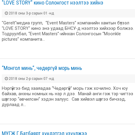
"LOVE STORY" кино Солонгост нээлтээ хийнэ
2018 оны 3-р сарын 01 -нд
"Gerelt"медиа групп, “Event Masters” компанийн хамтын бүтээл
"LOVE STORY" кино энэ удаад БНСУ-д нээлтээ хийхээр болжээ.
Тодруулбал, “Event Masters”-ийнхан Солонгосын “Moonkle
pictures” компанита…
“Монгол минь”, чөдөргүй морь минь
2018 оны 2-р сарын 07 -нд
Нэргүйгээ бид хааяадаа “Чөдөргүй” морь гэж хочилно. Хоч юу
байхав, анхны номных нь нэр л дээ. Манай анги гэж тэр чигтээ
шүлгээр “өвчилсөн” хэдэн залуус. Сав хийвэл шүлгээ бичээд,
дурлаад л…
МУГЖ Г.Батбаярт хүндэтгэл үзүүлжээ