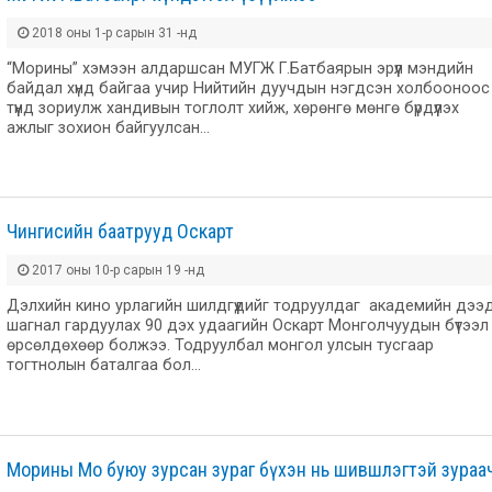
2018 оны 1-р сарын 31 -нд
“Морины” хэмээн алдаршсан МУГЖ Г.Батбаярын эрүүл мэндийн
байдал хүнд байгаа учир Нийтийн дуучдын нэгдсэн холбооноос
түүнд зориулж хандивын тоглолт хийж, хөрөнгө мөнгө бүрдүүлэх
ажлыг зохион байгуулсан…
Чингисийн баатрууд Оскарт
2017 оны 10-р сарын 19 -нд
Дэлхийн кино урлагийн шилдгүүдийг тодруулдаг академийн дээ
шагнал гардуулах 90 дэх удаагийн Оскарт Монголчуудын бүтээл
өрсөлдөхөөр болжээ. Тодруулбал монгол улсын тусгаар
тогтнолын баталгаа бол…
Морины Мо буюу зурсан зураг бүхэн нь шившлэгтэй зураа