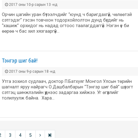
2017 оны 10-р сарын 13 -нд
Орчин цагийн уран бүтээлчдийг “юунд ч баригдахгүй, чөлөөтэй
сэтгэдэг” гэсэн товчхон тодорхойлолтон дунд бүгдийг нь
“хашиж” орхидог нь надад огтоос таалагддаггүй. Нэгэн үе би
өөрөө ч бас хил хязгааргүй…
Тэнгэр шиг бай!
2017 оны 9-р сарын 18 -нд
Утга зохиол судлаач, доктор П.Батхуяг Монгол Улсын төрийн
шагналт яруу найрагч О.Дашбалбарын “Тэнгэр шиг бай” шүлэгт
сэтгэц шинжлэлийн үүднээс задаргаа хийжээ. Уг өгүүллийг
толилуулж байна. Хара…
2
3
4
5