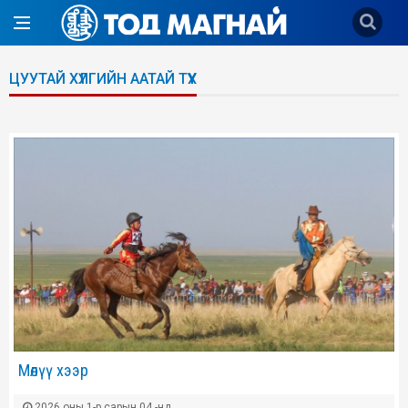
ЦУУТАЙ ХҮЛГИЙН ААТАЙ ТҮҮХ
Мөлүү хээр
2026 оны 1-р сарын 04 -нд