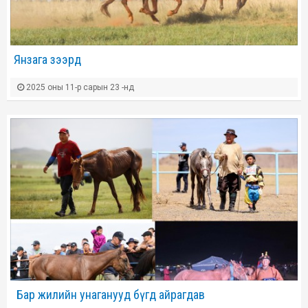
Янзага зээрд
2025 оны 11-р сарын 23 -нд
​ Бар жилийн унаганууд бүгд айрагдав