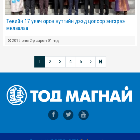
Төвийн 17 уяач орон нутгийн дээд цолоор энгэрээ
мялаалаа
2019 оны 2-р сарын 01 -нд
1
2
3
4
5