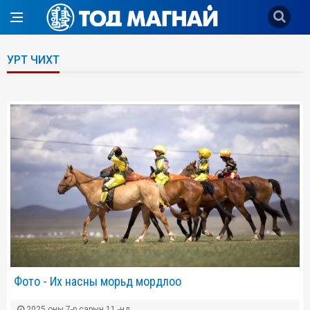
УРТ ЧИХТ
Фото - Их насны морьд мордлоо
2025 оны 7-р сарын 11 -нд