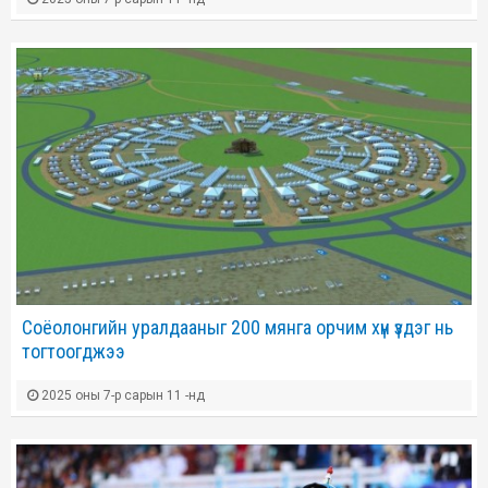
Соёолонгийн уралдааныг 200 мянга орчим хүн үздэг нь
тогтоогджээ
2025 оны 7-р сарын 11 -нд