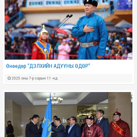
Өнөөдөр “ДЭЛХИЙН АДУУНЫ ӨДӨР”
2025 оны 7-р сарын 11 -нд