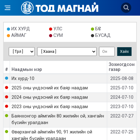
ИХ ХУРД
УЛС
БҮС
АЙМАГ
СУМ
БУСАД
Хайх
Зохиогдсон
#
Наадмын нэр
газар
Их хурд-10
2025-08-08
2025 оны үндэсний их баяр наадам
2025-07-10
2024 оны үндэсний их баяр наадам
2024-07-10
2023 оны үндэсний их баяр наадам
2023-07-10
Баянхонгор аймгийн 80 жилийн ой, хангайн
2022-07-27
бүсийн уралдаан
Өвөрхангай аймгийн 90, 91 жилийн ой
2022-07-25
хангайн бүсийн уралдаан