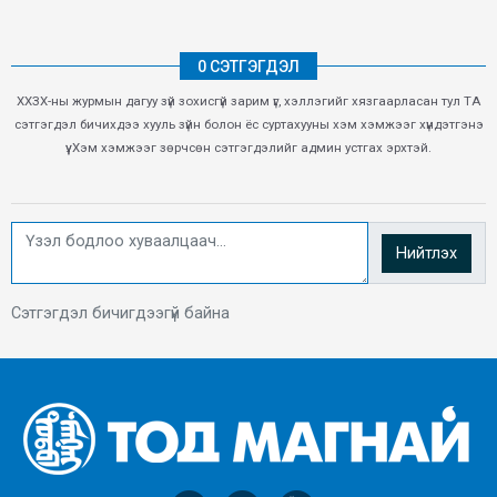
0 СЭТГЭГДЭЛ
ХХЗХ-ны журмын дагуу зүй зохисгүй зарим үг, хэллэгийг хязгаарласан тул ТА
сэтгэгдэл бичихдээ хууль зүйн болон ёс суртахууны хэм хэмжээг хүндэтгэнэ
үү. Хэм хэмжээг зөрчсөн сэтгэгдэлийг админ устгах эрхтэй.
Нийтлэх
Сэтгэгдэл бичигдээгүй байна