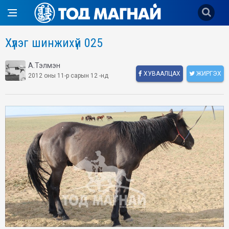
Хүлэг шинжихүй 025
А.Тэлмэн
ХУВААЛЦАХ
ЖИРГЭХ
2012 оны 11-р сарын 12 -нд