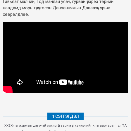
Гавьяат малчин, Тод манлай уяач, гурван үеэрээ төрийн
наадамд морь түрүүлгэсэн Данзаннямын Даваахүүг урьж
хөөрөлдлөө.
1 СЭТГЭГДЭЛ
ХХЗХ-ны журмын дагуу зүй зохисгүй зарим үг, хэллэгийг хязгаарласан тул ТА