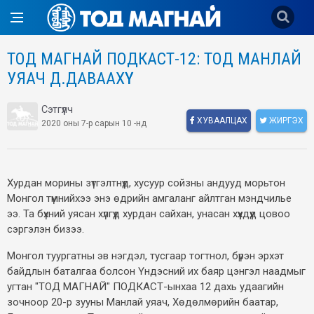
ТОД МАГНАЙ ПОДКАСТ-12: ТОД МАНЛАЙ
УЯАЧ Д.ДАВААХҮҮ
Сэтгүүлч
ХУВААЛЦАХ
ЖИРГЭХ
2020 оны 7-р сарын 10 -нд
Хурдан морины зүтгэлтнүүд, хусуур сойзны андууд морьтон
Монгол түмнийхээ энэ өдрийн амгаланг айлтган мэндчилье
ээ. Та бүхний уясан хүлгүүд хурдан сайхан, унасан хүүхдүүд цовоо
сэргэлэн бизээ.
Монгол туургатны эв нэгдэл, тусгаар тогтнол, бүрэн эрхэт
байдлын баталгаа болсон Үндэсний их баяр цэнгэл наадмыг
угтан "ТОД МАГНАЙ" ПОДКАСТ-ынхаа 12 дахь удаагийн
зочноор 20-р зууны Манлай уяач, Хөдөлмөрийн баатар,