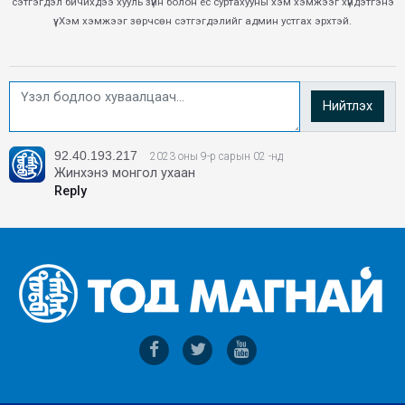
сэтгэгдэл бичихдээ хууль зүйн болон ёс суртахууны хэм хэмжээг хүндэтгэнэ
үү. Хэм хэмжээг зөрчсөн сэтгэгдэлийг админ устгах эрхтэй.
Нийтлэх
92.40.193.217
2023 оны 9-р сарын 02 -нд
Жинхэнэ монгол ухаан
Reply