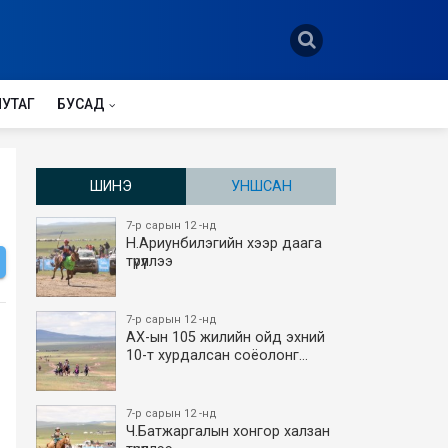
НУТАГ
БУСАД
ШИНЭ
УНШСАН
7-р сарын 12 -нд
Н.Ариунбилэгийн хээр даага
түрүүллээ
7-р сарын 12 -нд
АХ-ын 105 жилийн ойд эхний
10-т хурдалсан соёолонг…
7-р сарын 12 -нд
Ч.Батжаргалын хонгор халзан