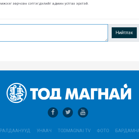
хэмжээг зөрчсөн сэтгэгдэлийг админ устгах эрхтэй.
Нийтлэх
РАЛДААНУУД
УНААЧ
TODMAGNAI TV
ФОТО
БАРДАМН