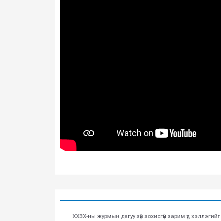
ХХЗХ-ны журмын дагуу зүй зохисгүй зарим үг, хэллэгий