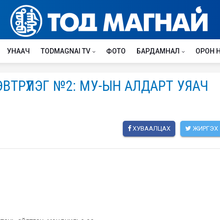
УНААЧ
TODMAGNAI TV
ФОТО
БАРДАМНАЛ
ОРОН 
ВТРҮҮЛЭГ №2: МУ-ЫН АЛДАРТ УЯАЧ
ХУВААЛЦАХ
ЖИРГЭХ