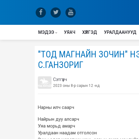
МЭДЭЭ
УЯАЧ
ХҮЛГЭД
УРАЛДААНУУД
"ТОД МАГНАЙН ЗОЧИН" НЭ
С.ГАНЗОРИГ
Сэтгүүлч
2023 оны 8-р сарын 12 -нд
Нарны илч саарч
Найрын дуу алсарч
Уяа морьд амарч
Уралдаан наадам отголсон