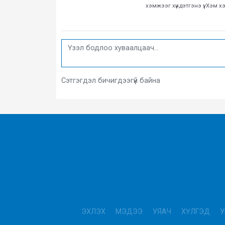
хэмжээг хүндэтгэнэ үү. Хэм 
Сэтгэгдэл бичигдээгүй байна
ЭХЛЭХ
МЭДЭЭ
УЯАЧ
ХҮЛГЭД
У