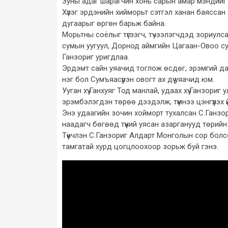
Зуны адаг шарагчин хонь сарын амар мэндийг 
Хүлэг эрдэнийн хийморьт сэтгэл ханан баяссан 
дугаарыг өргөн барьж байна.
Морьтны соёлыг түгээгч, түчээлэгчдэд зориулс
сумын уугуул, Дорнод аймгийн Цагаан-Овоо с
Ганзориг уригдлаа.
Эрдэмт сайн уяачид тоглож өсдөг, эрэмгий дай
нэг бол Сумъяасүрэн овогт ах дүү уяачид юм.
Ууган хүү Ганхуяг Тод манлай, удаах хүү Ганзори
эрэмбэлэгдэн төрөө дээдэлж, түмнээ цэнгүүлэх үй
Энэ удаагийн зочин хойморт тухалсан С.Ганзор
наадагч бөгөөд түүний уясан азарганууд төрийн з
Түүнчлэн С.Ганзориг Алдарт Монголын сор болс
тамгатай хурд цогцлоохоор зорьж буй гэнэ.