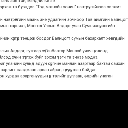
тань айлтган, мэндчилье ээ.
эрхэм та бүхэндээ “Тод магнайн зочин” нэвтрүүлгийнхээ ээлжит
ан нэвтрүүлгийн маань энэ удаагийн зочноор Төв аймгийн Баянцог
умын харьяат, Монгол Улсын Алдарт уяач Сумъяасүрэнгийн
чин хүлгүүд тэнцэж босдог Баянцогт сумын бахархалт хөвгүүдийн
г улсын Алдарт, гутгаар хүү Ганбаатар Манлай уяач цолонд
лсэд хүчин зүтгэж буйг эрхэм үзэгч та эчнээ мэднэ.
иг уяачийн хувьд адуун сүргийн манлай азаргаар бахтай сайхан
арлигт наадмаас арван айраг, түрүү хүртсэн байдаг.
он хурдан азаргануудын үр төлийг цуглаан, өөрийн унаган