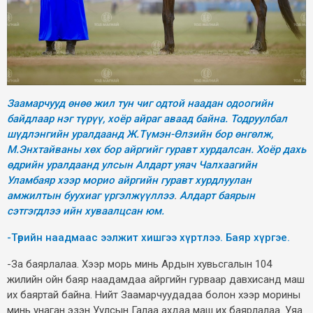
Заамарчууд өнөө жил тун чиг одтой наадан одоогийн
байдлаар нэг түрүү, хоёр айраг аваад байна. Тодруулбал
шүдлэнгийн уралдаанд Ж.Түмэн-Өлзийн бор өнгөлж,
М.Энхтайваны хөх бор айргийг гуравт хурдалсан. Хоёр дахь
өдрийн уралдаанд у
лсын Алдарт уяач Чалхаагийн
Уламбаяр хээр морио айргийн гуравт хурдлуулан
амжилтын буухиаг үргэлжүүллээ
.
Алдарт баярын
сэтгэгдлээ ийн хуваалцсан юм.
-Төрийн наадмаас ээлжит хишгээ хүртлээ. Баяр хүргэе.
-За баярлалаа. Хээр морь минь Ардын хувьсгалын 104
жилийн ойн баяр наадамдаа айргийн гурваар давхисанд маш
их баяртай байна. Нийт Заамарчуудадаа болон хээр морины
минь унаган эзэн Уулсын Галаа ахдаа маш их баярлалаа. Уяа