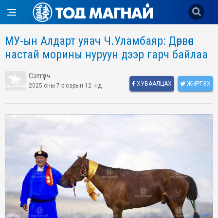
МУ-ын Алдарт уяач Ч.Уламбаяр: Дөрвөн
настай морины нуруун дээр гарч байлаа
Сэтгүүлч
ХУВААЛЦАХ
ЖИРГЭХ
2025 оны 7-р сарын 12 -нд