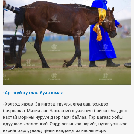
-Аргагүй хурдан буян юмаа.
-Хэлээд яахав. За ингээд төрүүлж өсгөсөн аав, ээждээ
баярлалаа. Миний аав Чалхаа мөн л уяач хүн байсан. Би дөрвөн
настай морины нуруун дээр гарч байлаа. Тэр цагаас хойш
адуунаас холдсонгүй. Өнөөдөр аавынхаа нэрийг, нутаг усныхаа
нэрийг зарлуулаад төрийн наадамд их насны морь