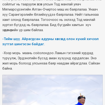
сойлгыг нь тааруулж өгсөн улсын Тод манлай уяач
Мягмарсүрэнгийн Алтан-Очиртоо маш их баярлалаа. Унаач
хүү Сарангэрэлийн Өлзийхүүдээ баярлалаа. Нийт галынхаа
хамт олонд баярлалаа. Тогоочоос нь эхлээд Тод манлай
хүртэл бүгдэд нь баярлалаа. Бид бүгдийн хамтын хүч
хөдөлмөрийн үр шим байлаа.
-Тийм шүү. Айрагдсан адууны хөлсөнд олон хүний хичээл
зүтгэл шингэсэн байдаг.
-Хээр морь маань соёолондоо Ламын гэгээний хурдад
түрүүлж, Эрдэнэтийн бүсэд аман хүзүүнд хурдалсан. Энэ
жил морь болоод улсынхаа баяр наадам айрагдлаа. Сайхан
байна.