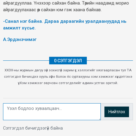
айрагдууллаа. Үнэхээр сайхан байна. Төрийн наадамд морио
айрагдуулахаас өөр сайхан юм гэж хаана байхав.
-Санал нэг байна. Дараа дараагийн уралдаануудад нь
амжилт хүсье.
А.Эрдэнэчимэг
0 СЭТГЭГДЭЛ
ХХЗХ-ны журмын дагуу зүй зохисгүй зарим үг, хэллэгийг хязгаарласан тул ТА
сэтгэгдэл бичихдээ хууль зүйн болон ёс суртахууны хэм хэмжээг хүндэтгэнэ
үү. Хэм хэмжээг зөрчсөн сэтгэгдэлийг админ устгах эрхтэй.
Нийтлэх
Сэтгэгдэл бичигдээгүй байна