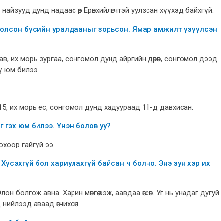
й найзууд дунд надаас өөр Ерөнхийлөгчтэй уулзсан хүүхэд байхгүй.
болсон бүсийн уралдааныг зорьсон. Ямар амжилт үзүүлсэн
ав, их морь зургаа, сонгомол дунд айргийн дөрөв, сонгомол дээд
үү юм билээ.
15, их морь ес, сонгомол дунд хадуураад 11-д давхисан.
 гэх юм билээ. Үнэн болов уу?
охоор гайгүй ээ.
үсэхгүй бол хариулахгүй байсан ч болно. Энэ зун хэр их
 Олон болгож авна. Харин мөнгөө ээж, аавдаа өгсөн. Уг нь унадаг дугуй
ийлээд аваад өгчихсөн.