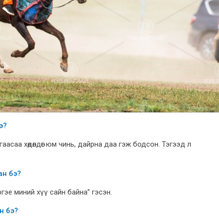
э?
угаасаа хөдөлдөг юм чинь, дайрна даа гэж бодсон. Тэгээд л
ан бэ?
гэе миний хүү сайн байна” гэсэн.
н бэ?