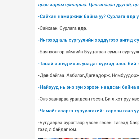
цөөн хором ярилцлаа. Цангинасан дуутай, цов
-Сайхан намаржиж байна уу? Сурлага өндөр 
-Сайхаан. Сурлага өндөр.
-Ингэхэд аль сургуулийн хэддүгээр ангид су
-Баянхонгор аймгийн Бууцагаан сумын сургуул
-Танай ангид морь унадаг хүүхэд олон бий 
-Дөрөв байгаа. Азбилэг,Дагвадорж, Нямбуудорж
-Найзууд нь энэ зун хэрхэн наадсан байна 
-Энэ хавиараа уралдсан гэсэн. Би л хот руу яв
-Чамайг азарга түрүүлгэхийг харсан гэнэ ү
-Бүгдээрээ зурагтаар үзсэн гэсэн. Тэгээд бая
гээд л байдаг юм.