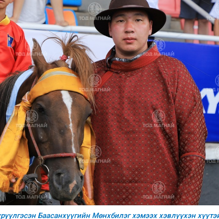
үрүүлгэсэн Баасанхүүгийн Мөнхбилэг хэмээх хэвлүүхэн хүүтэ