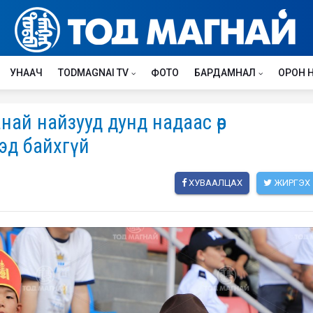
УНААЧ
TODMAGNAI TV
ФОТО
БАРДАМНАЛ
ОРОН 
ай найзууд дунд надаас өөр
хэд байхгүй
ХУВААЛЦАХ
ЖИРГЭХ