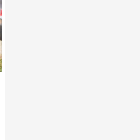
ӨНДӨР ЧАНСААТАЙ УЯАЧИД
2026 оны 1-р сарын 04 -нд
Мөлүү хээр
2026 оны 1-р сарын 02 -нд
"Их хурд-10" уралдааны
сонгомол дээд насны
ангилал…
2025 оны 12-р сарын 25 -нд
"Солиоруулдаг" Соёмбо
2025 оны 12-р сарын 18 -нд
Эрдэмт уяачид, эрэмгий хүлгүүд:
Тод манлай уяач О.…