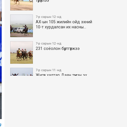
түрүүллээ
7-р сарын 12 -нд
АХ-ын 105 жилийн ойд эхний
10-т хурдалсан их насны…
7-р сарын 12 -нд
231 соёолон бүртгүүлжээ
7-р сарын 11 -нд
Жигүүр халтар Даян түмэн эх
боллоо
7-р сарын 11 -нд
АХ-ын 105 жилийн ойд эхний
10-т хурдалсан азаргану…
7-р сарын 11 -нд
й