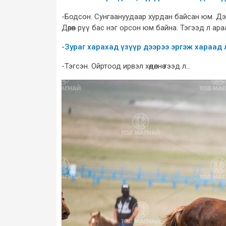
-Бодсон. Сунгаануудаар хурдан байсан юм. Дээр 
Дөрөв рүү бас нэг орсон юм байна. Тэгээд л ар
-Зураг харахад үзүүр дээрээ эргэж хараад 
-Тэгсэн. Ойртоод ирвэл хөдөлнө гээд л...