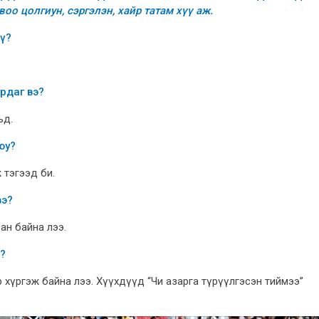
оо цолгиун, сэргэлэн, хайр татам хүү аж.
үү?
рдаг вэ?
ьд.
юу?
 тэгээд би.
вэ?
сан байна лээ.
ү?
р хүргэж байна лээ. Хүүхдүүд “Чи азарга түрүүлгэсэн тиймээ”