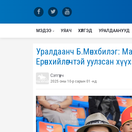
МЭДЭЭ
УЯАЧ
ХҮЛГЭД
УРАЛДААНУУД
Уралдаанч Б.Мөнхбилэг: Ман
Ерөнхийлөгчтэй уулзсан хүү
Сэтгүүлч
2025 оны 10-р сарын 01 -нд