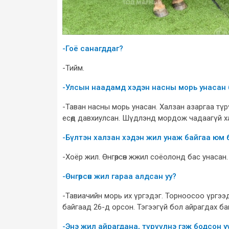
-Гоё санагддаг?
-Тийм.
-Улсын наадамд хэдэн насны морь унасан 
-Таван насны морь унасан. Халзан азаргаа тү
есөд давхиулсан. Шүдлэнд мордож чадаагүй х
-Бүлтэн халзан хэдэн жил унаж байгаа юм 
-Хоёр жил. Өнгөрсөн жжил соёолонд бас унасан.
-Өнгөрсөн жил гараа алдсан уу?
-Тавиачийн морь их үргэдэг. Торноосоо үргээд
байгаад 26-д орсон. Тэгээгүй бол айрагдах ба
-Энэ жил айрагдана, түрүүлнэ гэж бодсон у