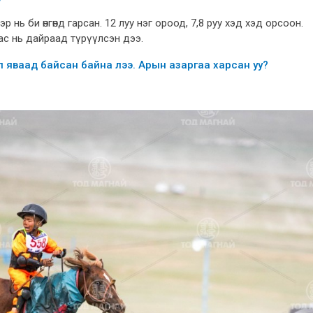
нь би өнгөнд гарсан. 12 луу нэг ороод, 7,8 руу хэд хэд орсоон.
аас нь дайраад түрүүлсэн дээ.
л яваад байсан байна лээ. Арын азаргаа харсан уу?