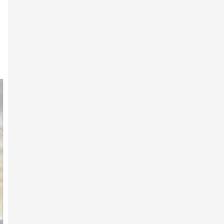
2026 оны 2-р сарын 08 -нд
2025 ОНЫ​ МОНГОЛ УЛСЫН
ӨНДӨР ЧАНСААТАЙ ИХ
НАСНЫ МО…
2026 оны 2-р сарын 04 -нд
2025 ОНЫ МОНГОЛ УЛСЫН ​
ӨНДӨР ЧАНСААТАЙ АЗАРГА
2026 оны 2-р сарын 04 -нд
Эрдэмт уяачид, эрэмгий хүлгүүд:
Хурдан адуу үржүүл…
2026 оны 2-р сарын 04 -нд
2025 ОНЫ МОНГОЛ УЛСЫН ​
ӨНДӨР ЧАНСААТАЙ
УРАЛДААНЧ Х…
2026 оны 2-р сарын 04 -нд
2025 ОНЫ МОНГОЛ УЛСЫН​