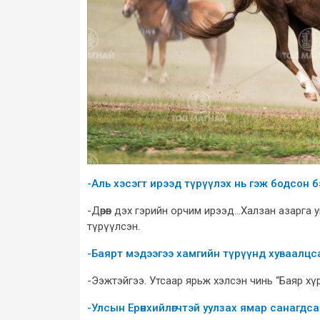
-Аль хэсэгт ирээд түрүүлэх нь гэж бодсон б
-Дөрөв дэх гэрийн орчим ирээд...Халзан азарга 
түрүүлсэн.
-Баярт мэдээгээ хамгийн түрүүнд хуваалцс
-Ээжтэйгээ. Утсаар ярьж хэлсэн чинь “Баяр хүр
-Улсын Ерөнхийлөгчтэй уулзах ямар санагдса