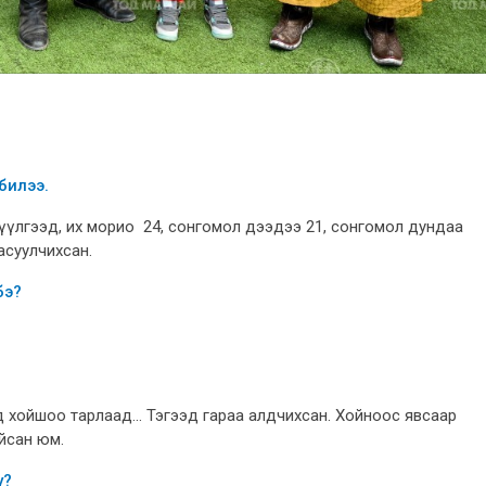
билээ.
рүүлгээд, их морио 24, сонгомол дээдээ 21, сонгомол дундаа
асуулчихсан.
бэ?
 хойшоо тарлаад... Тэгээд гараа алдчихсан. Хойноос явсаар
йсан юм.
у?