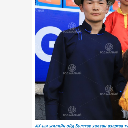
АХ-ын жилийн ойд Бүлтгэр халзан азаргаа т