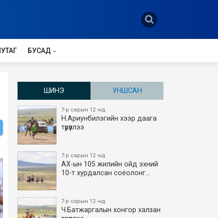
НУТАГ
БУСАД
ШИНЭ
УНШСАН
7-р сарын 12 -нд
Н.Ариунбилэгийн хээр даага
түрүүллээ
7-р сарын 12 -нд
АХ-ын 105 жилийн ойд эхний
10-т хурдалсан соёолонг…
7-р сарын 12 -нд
Ч.Батжаргалын хонгор халзан