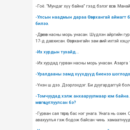
-Гоё. “Мундаг хүү байна” гээд бэлэг өгсөн. Мана
-Улсын наадмын дараа Өвөрхангай аймагт 
билээ.
-Дөрвөн насны морь унасан. Шүдлэн айргийн гур
17-д давхисан. Өвөрхангайн зам өлий ихтэй хэц
-Их хурдын тухайд...
-Их хурдад гурван насны морь унасан. Азарга 
-Уралдааны замд хүүхдүүд биенээ шоглодог
-Үнэн ш дээ. Дээрлэхдэг. Би дуугардаггүй бол
-Томчуудад хэлж анхааруулмаар юм байна. Х
мөнгө цуглуулсан бэ?
-Гурван сая төгрөг, бас нэг унага. Унага нь охин.
авахуулъя гэж бодож байсан чинь хамаатнууд н