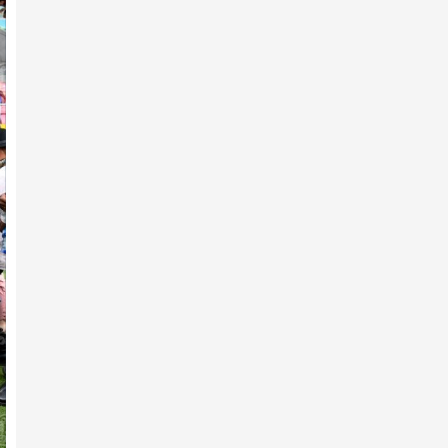
7-р сарын 10 -нд
АХ-ын 105 жилийн ойд эхний
10-т хурдалсан хурдан ш…
7-р сарын 10 -нд
Аймгийн Алдарт уяач
Э.Ариунболдын халзан шүдлэн
тү…
7-р сарын 10 -нд
АХ-ын 105 жилийн ойд 223
хурдан шүдлэн бүртгүүлжээ
7-р сарын 10 -нд
АХ-ын 105 жилийн ойд эхний
10-т хурдалсан хурдан х…
7-р сарын 10 -нд
Х.Улам-Өрнөхийн хурдан хээр
хязаалан түрүүллээ