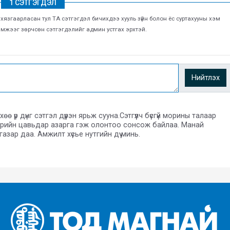
1 СЭТГЭГДЭЛ
г хязгаарласан тул ТА сэтгэгдэл бичихдээ хууль зүйн болон ёс суртахууны хэм
хэмжээг зөрчсөн сэтгэгдэлийг админ устгах эрхтэй.
Нийтлэх
 үр дүнг сэтгэл дүүрэн ярьж сууна.Сэтгүүлч бүсгүй морины талаар
ихрийн цавьдар азарга гэж олонтоо сонсож байлаа. Манай
зар даа. Амжилт хүсье нутгийн дүү минь.