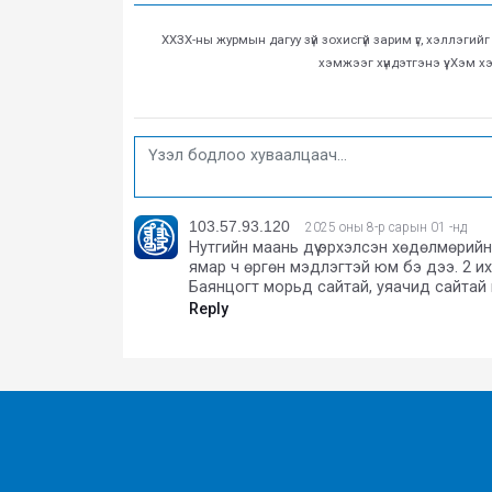
ХХЗХ-ны журмын дагуу зүй зохисгүй зарим үг, хэллэгий
хэмжээг хүндэтгэнэ үү. Хэм 
103.57.93.120
2025 оны 8-р сарын 01 -нд
Нутгийн маань дүү эрхэлсэн хөдөлмөрийнхөө
ямар ч өргөн мэдлэгтэй юм бэ дээ. 2 
Баянцогт морьд сайтай, уяачид сайтай га
Reply