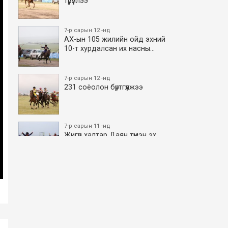
түрүүллээ
7-р сарын 12 -нд
АХ-ын 105 жилийн ойд эхний
10-т хурдалсан их насны…
7-р сарын 12 -нд
231 соёолон бүртгүүлжээ
7-р сарын 11 -нд
Жигүүр халтар Даян түмэн эх
боллоо
7-р сарын 11 -нд
АХ-ын 105 жилийн ойд эхний
10-т хурдалсан азаргану…
7-р сарын 11 -нд