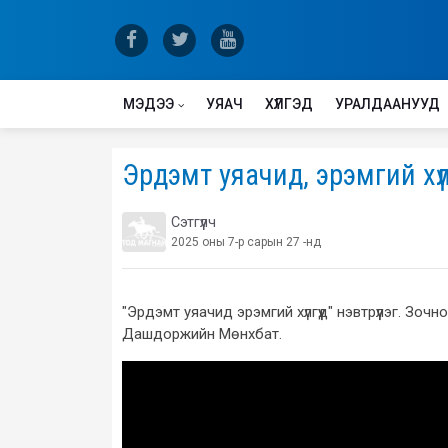
МЭДЭЭ
УЯАЧ
ХҮЛГЭД
УРАЛДААНУУД
Эрдэмт уяачид, эрэмгий хүл
Сэтгүүлч
2025 оны 7-р сарын 27 -нд
"Эрдэмт уяачид эрэмгий хүлгүүд" нэвтрүүлэг. Зо
Дашдоржийн Мөнхбат.