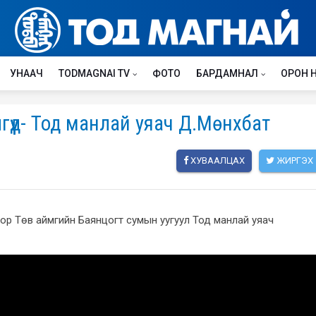
УНААЧ
TODMAGNAI TV
ФОТО
БАРДАМНАЛ
ОРОН 
гүүд- Тод манлай уяач Д.Мөнхбат
ХУВААЛЦАХ
ЖИРГЭХ
чноор Төв аймгийн Баянцогт сумын уугуул Тод манлай уяач