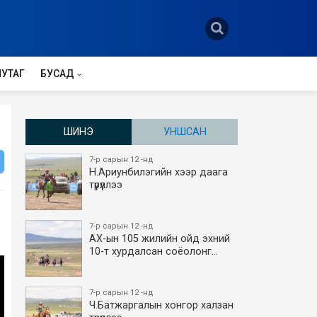
НУТАГ
БУСАД
ШИНЭ
УНШСАН
7-р сарын 12 -нд
Н.Ариунбилэгийн хээр даага
түрүүллээ
7-р сарын 12 -нд
АХ-ын 105 жилийн ойд эхний
10-т хурдалсан соёолонг…
7-р сарын 12 -нд
Ч.Батжаргалын хонгор халзан