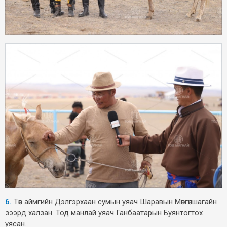
6.
Төв аймгийн Дэлгэрхаан сумын уяач Шаравын Мөнгөншагайн
зээрд халзан. Тод манлай уяач Ганбаатарын Буянтогтох
уясан.