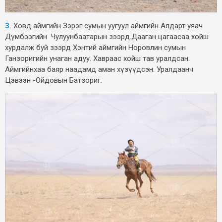
3.
Ховд аймгийн Зэрэг сумын уугуул аймгийн Алдарт уяач
Дүмбээгийн Чулуунбаатарын зээрд.Дааган цагаасаа хойш
хурдалж буй зээрд Хэнтий аймгийн Норовлин сумын
Ганзоригийн унаган адуу. Хавраас хойш тав уралдсан.
Аймгийнхаа баяр наадамд аман хүзүүдсэн. Уралдаанч
Цэвээн -Ойдовын Батзориг.