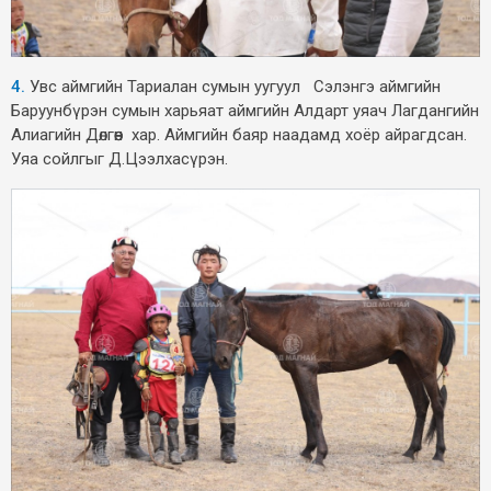
4.
Увс аймгийн Тариалан сумын уугуул Сэлэнгэ аймгийн
Баруунбүрэн сумын харьяат аймгийн Алдарт уяач Лагдангийн
Алиагийн Дөлгөөн хар. Аймгийн баяр наадамд хоёр айрагдсан.
Уяа сойлгыг Д.Цээлхасүрэн.