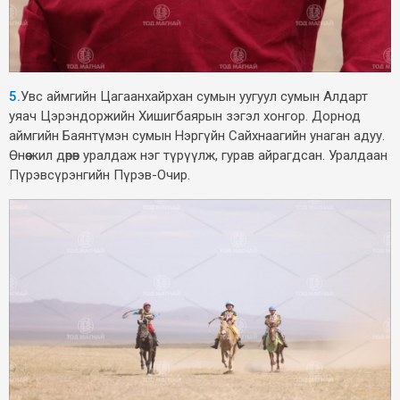
5.
Увс аймгийн Цагаанхайрхан сумын уугуул сумын Алдарт
уяач Цэрэндоржийн Хишигбаярын зэгэл хонгор. Дорнод
аймгийн Баянтүмэн сумын Нэргүйн Сайхнаагийн унаган адуу.
Өнөө жил дөрөв уралдаж нэг түрүүлж, гурав айрагдсан. Уралдаан
Пүрэвсүрэнгийн Пүрэв-Очир.