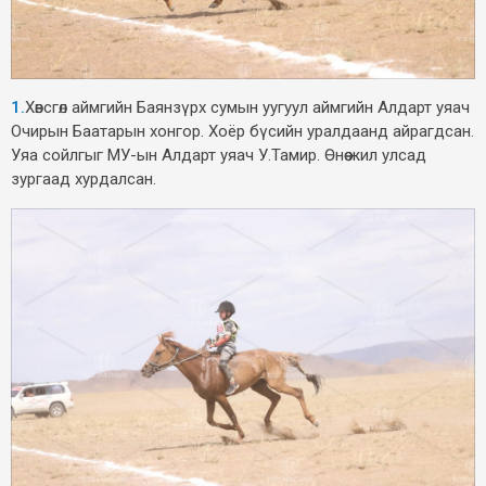
1.
Хөвсгөл аймгийн Баянзүрх сумын уугуул аймгийн Алдарт уяач
Очирын Баатарын хонгор. Хоёр бүсийн уралдаанд айрагдсан.
Уяа сойлгыг МУ-ын Алдарт уяач У.Тамир. Өнөө жил улсад
зургаад хурдалсан.