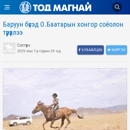
Баруун бүсэд О.Баатарын хонгор соёолон
түрүүллээ
Сэтгүүлч
ХУВААЛЦАХ
ЖИРГЭХ
2025 оны 7-р сарын 29 -нд