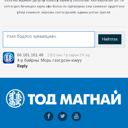
ХХЗХ-ны журмын дагуу зүй зохисгүй зарим үг, хэллэгийг хязгаарласан тул ТА
сэтгэгдэл бичихдээ хууль зүйн болон ёс суртахууны хэм хэмжээг хүндэтгэнэ
үү. Хэм хэмжээг зөрчсөн сэтгэгдэлийг админ устгах эрхтэй.
Нийтлэх
66.181.161.48
2025 оны 7-р сарын 29 -нд
4-р байрны. Морь гээгдсэн юмуу
Reply