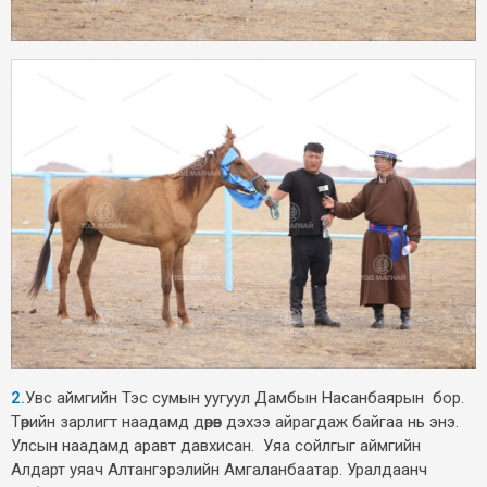
2.
Увс аймгийн Тэс сумын уугуул Дамбын Насанбаярын бор.
Төрийн зарлигт наадамд дөрөв дэхээ айрагдаж байгаа нь энэ.
Улсын наадамд аравт давхисан. Уяа сойлгыг аймгийн
Алдарт уяач Алтангэрэлийн Амгаланбаатар. Уралдаанч