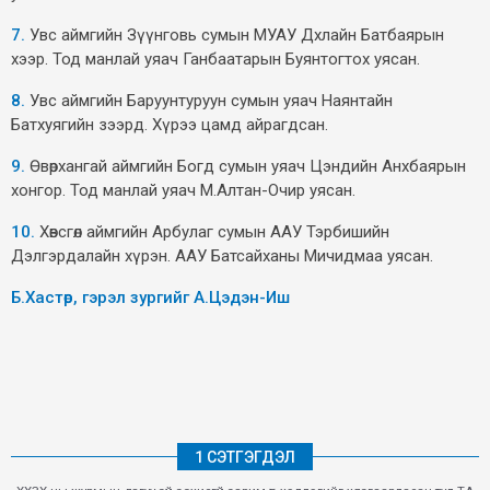
7.
Увс аймгийн Зүүнговь сумын МУАУ Дхлайн Батбаярын
хээр. Тод манлай уяач Ганбаатарын Буянтогтох уясан.
8.
Увс аймгийн Баруунтуруун сумын уяач Наянтайн
Батхуягийн зээрд. Хүрээ цамд айрагдсан.
9.
Өвөрхангай аймгийн Богд сумын уяач Цэндийн Анхбаярын
хонгор. Тод манлай уяач М.Алтан-Очир уясан.
10.
Хөвсгөл аймгийн Арбулаг сумын ААУ Тэрбишийн
Дэлгэрдалайн хүрэн. ААУ Батсайханы Мичидмаа уясан.
Б.Хастөр, гэрэл зургийг А.Цэдэн-Иш
1 СЭТГЭГДЭЛ