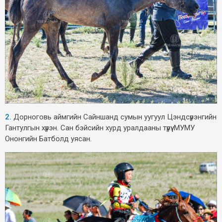
2.
Дорноговь аймгийн Сайншанд сумын уугуул Цэндсүрэнгийн
Гантулгын хүрэн. Сан бэйсийн хурд уралдааны түрүү. МУМУ
Ононгийн Батболд уясан.