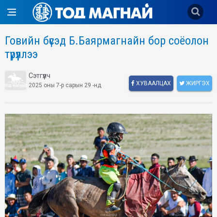
Говийн бүсэд Б.Баярмагнайн бор соёолон
түрүүллээ
Сэтгүүлч
ХУВААЛЦАХ
ЖИРГЭХ
2025 оны 7-р сарын 29 -нд