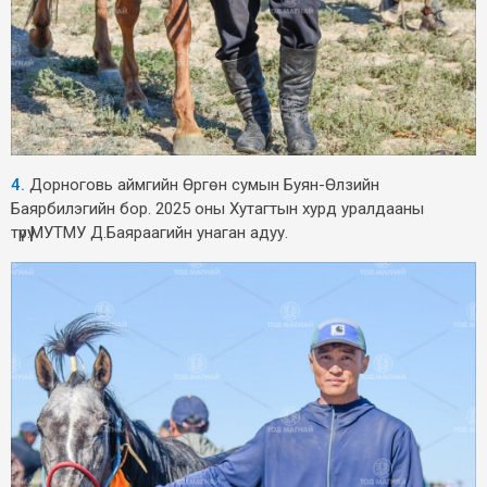
4.
Дорноговь аймгийн Өргөн сумын Буян-Өлзийн
Баярбилэгийн бор. 2025 оны Хутагтын хурд уралдааны
түрүү.МУТМУ Д.Баяраагийн унаган адуу.