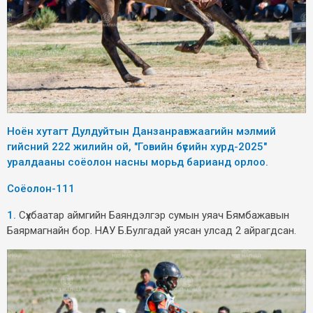
Ноён хутагт Дулдуйтын Данзанравжаагийн мэлмий
гийсний 222 жилийн ой, "Говийн бүсийн хурд-2025"
уралдааны соёолон насны морьд барианд орлоо.
Соёолон-111
1.
Сүхбаатар аймгийн Баяндэлгэр сумын уяач Бямбажавын
Баярмагнайн бор. НАУ Б.Булгадай уясан улсад 2 айрагдсан.