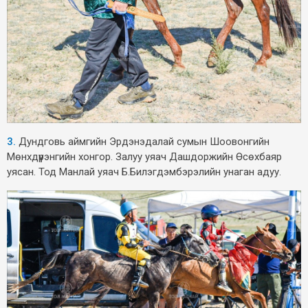
3.
Дундговь аймгийн Эрдэнэдалай сумын Шоовонгийн
Мөнхдүүрэнгийн хонгор. Залуу уяач Дашдоржийн Өсөхбаяр
уясан. Тод Манлай уяач Б.Билэгдэмбэрэлийн унаган адуу.