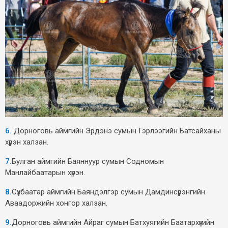
6.
Дорноговь аймгийн Эрдэнэ сумын Гэрлээгийн Батсайханы
хүрэн халзан.
7.
Булган аймгийн Баяннуур сумын Содномын
Манлайбаатарын хүрэн.
8.
Сүхбаатар аймгийн Баяндэлгэр сумын Дамдинсүрэнгийн
Аваадоржийн хонгор халзан.
9.
Дорноговь аймгийн Айраг сумын Батхуягийн Баатархүүгийн