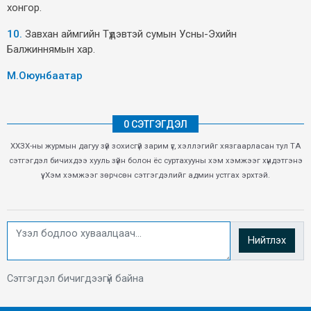
хонгор.
10.
Завхан аймгийн Түдэвтэй сумын Усны-Эхийн
Балжиннямын хар.
М.Оюунбаатар
0 СЭТГЭГДЭЛ
ХХЗХ-ны журмын дагуу зүй зохисгүй зарим үг, хэллэгийг хязгаарласан тул ТА
сэтгэгдэл бичихдээ хууль зүйн болон ёс суртахууны хэм хэмжээг хүндэтгэнэ
үү. Хэм хэмжээг зөрчсөн сэтгэгдэлийг админ устгах эрхтэй.
Нийтлэх
Сэтгэгдэл бичигдээгүй байна