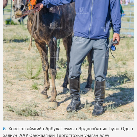
5.
Хөвсгөл аймгийн Арбулаг сумын Эрдэнэбатын Түмэн-Одын
халиун. ААУ Санжаагийн Төртогтохын унаган адуу.