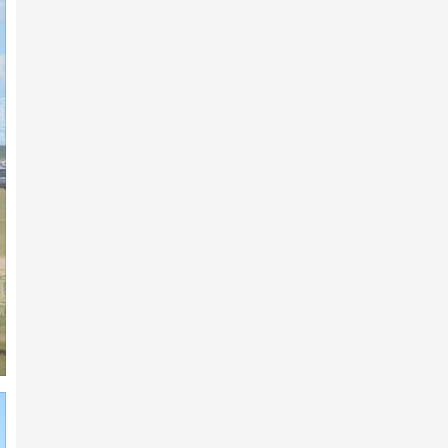
2026 оны 2-р сарын 08 -нд
2025 ОНЫ​ МОНГОЛ УЛСЫН
ӨНДӨР ЧАНСААТАЙ ИХ
НАСНЫ МО…
2026 оны 2-р сарын 04 -нд
2025 ОНЫ МОНГОЛ УЛСЫН ​
ӨНДӨР ЧАНСААТАЙ АЗАРГА
2026 оны 2-р сарын 04 -нд
Эрдэмт уяачид, эрэмгий хүлгүүд:
Хурдан адуу үржүүл…
2026 оны 2-р сарын 04 -нд
2025 ОНЫ МОНГОЛ УЛСЫН ​
ӨНДӨР ЧАНСААТАЙ
УРАЛДААНЧ Х…
2026 оны 2-р сарын 04 -нд
2025 ОНЫ МОНГОЛ УЛСЫН​