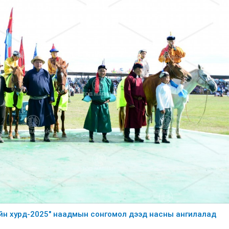
бүсийн хурд-2025" наадмын сонгомол дээд насны ангилалад