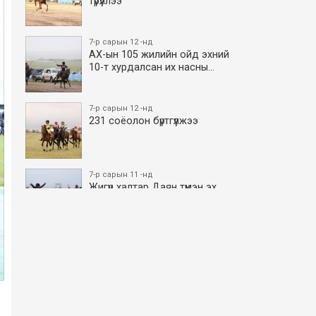
түрүүллээ
7-р сарын 12 -нд
АХ-ын 105 жилийн ойд эхний
10-т хурдалсан их насны…
7-р сарын 12 -нд
231 соёолон бүртгүүлжээ
7-р сарын 11 -нд
Жигүүр халтар Даян түмэн эх
боллоо
7-р сарын 11 -нд
АХ-ын 105 жилийн ойд эхний
10-т хурдалсан азаргану…
7-р сарын 11 -нд