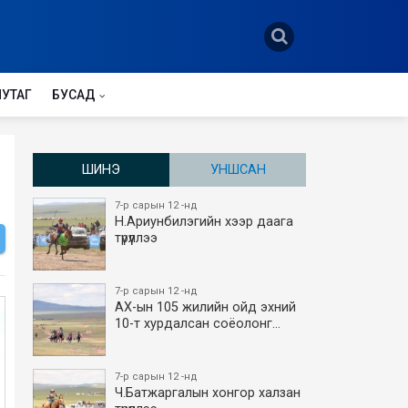
НУТАГ
БУСАД
ШИНЭ
УНШСАН
7-р сарын 12 -нд
Н.Ариунбилэгийн хээр даага
түрүүллээ
7-р сарын 12 -нд
АХ-ын 105 жилийн ойд эхний
10-т хурдалсан соёолонг…
7-р сарын 12 -нд
Ч.Батжаргалын хонгор халзан