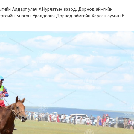
ймгийн Алдарт уяач Х.Нурлатын зээрд.
Дорнод аймгийн
өгсийн унаган. Уралдаанч Дорнод аймгийн Хэрлэн сумын 5