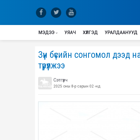
МЭДЭЭ
УЯАЧ
ХҮЛГЭД
УРАЛДААНУУД
Зүүн бүсийн сонгомол дээд
түрүүлжээ
Сэтгүүлч
2025 оны 8-р сарын 02 -нд