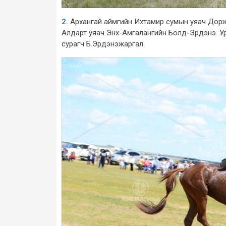
2.
Архангай аймгийн Ихтамир сумын уяач Дорж
Алдарт уяач Энх-Амгалангийн Болд-Эрдэнэ. У
сурагч Б.Эрдэнэжаргал.