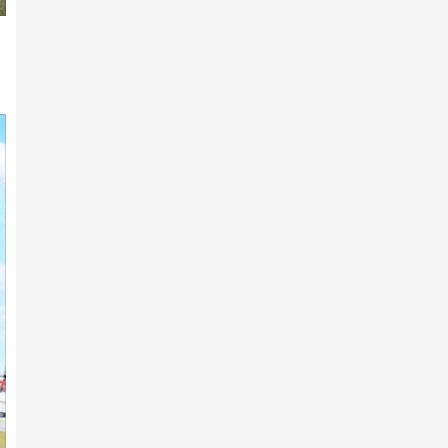
2025 оны 12-р сарын 18 -нд
Архангай аймгийн 100 жилийн
ой, хангайн бүсийн ура…
2025 оны 12-р сарын 07 -нд
Архангай аймгийн 100 жилийн
ой, хангайн бүсийн ура…
2025 оны 12-р сарын 03 -нд
Эндүүрэгдээд эзнээ олжээ
2025 оны 12-р сарын 01 -нд
Архангай аймгийн 100 жилийн
ой, хангайн бүсийн ура…
2025 оны 11-р сарын 30 -нд
Ярилцах болзол хангагдав