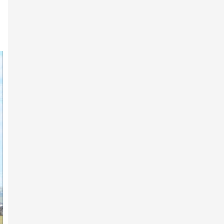
260 их насны морь бүртгүүлжээ
7-р сарын 11 -нд
АХ-ын 105 жилийн ойд
Н.Хүрлээгийн шарга азарга түр…
7-р сарын 11 -нд
141 хурдан азарга бүртгүүлжээ
7-р сарын 10 -нд
АХ-ын 105 жилийн ойн
сонгомол ангиллын хурдан
морь…
7-р сарын 10 -нд
Сонгомол дунд ангиллын
уралдаанд 113 хурдан хүлэг …