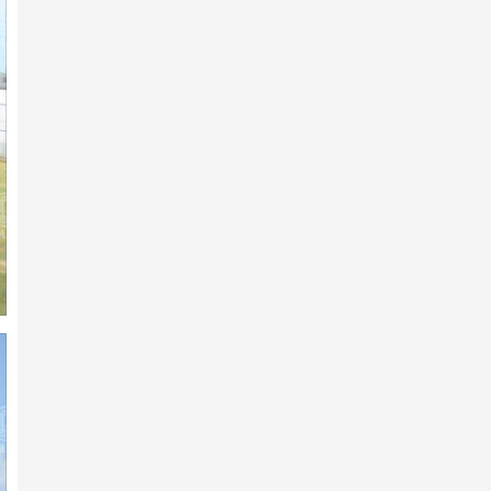
7-р сарын 10 -нд
Гарааны зурхай руу 180
хязаалан хөдөллөө
7-р сарын 10 -нд
Хүйн долоон худагийн эргэн
тойронд
7-р сарын 10 -нд
МУ-ын Манлай уяач
Б.Сүхбаатар: Хэмжилтэнд
сэтгэл х…
7-р сарын 10 -нд
АХ-ын 105 жилийн ойд 242
хязаалан бүртгүүлжээ
2026 оны 2-р сарын 11 -нд
Айл хэсье, адуу харъя-
Г.Хадбаатар