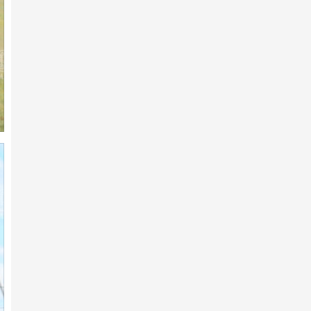
7-р сарын 10 -нд
АХ-ын 105 жилийн ойд эхний
10-т хурдалсан хурдан ш…
7-р сарын 10 -нд
Аймгийн Алдарт уяач
Э.Ариунболдын халзан шүдлэн
тү…
7-р сарын 10 -нд
АХ-ын 105 жилийн ойд 223
хурдан шүдлэн бүртгүүлжээ
7-р сарын 10 -нд
АХ-ын 105 жилийн ойд эхний
10-т хурдалсан хурдан х…
7-р сарын 10 -нд
Х.Улам-Өрнөхийн хурдан хээр
хязаалан түрүүллээ