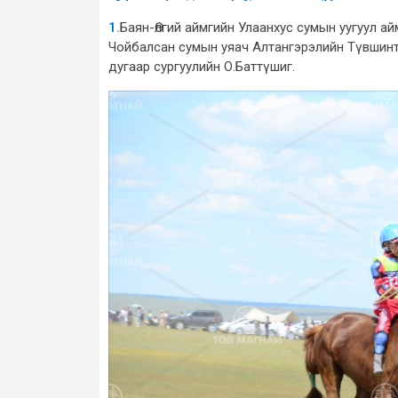
1.
Баян-Өлгий аймгийн Улаанхус сумын уугуул а
Чойбалсан сумын уяач Алтангэрэлийн Түвшинт
дугаар сургуулийн О.Баттүшиг.