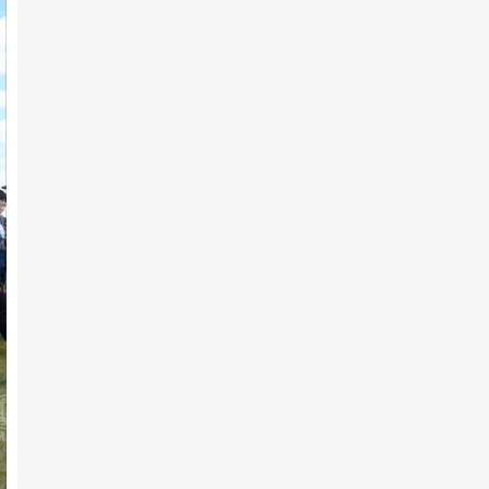
ӨНДӨР ЧАНСААТАЙ УЯАЧИД
2026 оны 1-р сарын 04 -нд
Мөлүү хээр
2026 оны 1-р сарын 02 -нд
"Их хурд-10" уралдааны
сонгомол дээд насны
ангилал…
2025 оны 12-р сарын 25 -нд
"Солиоруулдаг" Соёмбо
2025 оны 12-р сарын 18 -нд
Эрдэмт уяачид, эрэмгий хүлгүүд:
Тод манлай уяач О.…