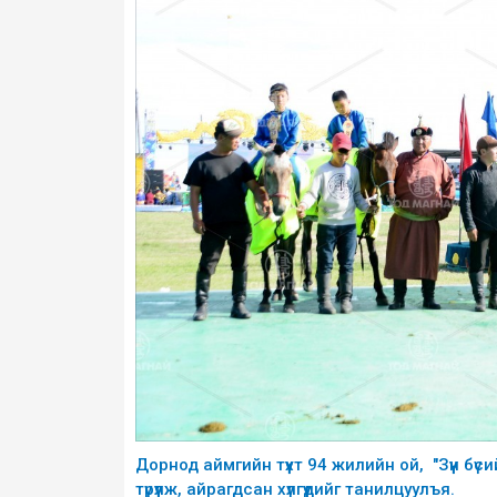
Дорнод аймгийн түүхт 94 жилийн ой, "Зүүн 
түрүүлж, айрагдсан хүлгүүдийг танилцуулъя.