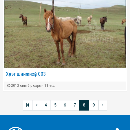
Хүлэг шинжихүй 003
2012 оны 6-р сарын 11 -нд
4
5
6
7
8
9