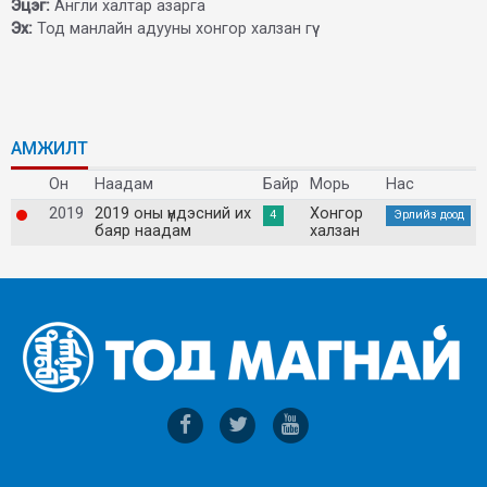
Эцэг:
Англи халтар азарга
Эх:
Тод манлайн адууны хонгор халзан гүү
АМЖИЛТ
Он
Наадам
Байр
Морь
Нас
2019
2019 оны үндэсний их
Хонгор
4
Эрлийз доод
баяр наадам
халзан