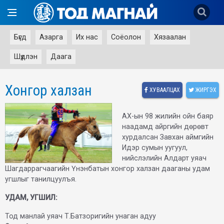
Бүгд
Азарга
Их нас
Соёолон
Хязаалан
Шүдлэн
Даага
Хонгор халзан
ХУВААЛЦАХ
ЖИРГЭХ
АХ-ын 98 жилийн ойн баяр
наадамд айргийн дөрөвт
хурдалсан Завхан аймгийн
Идэр сумын уугуул,
нийслэлийн Алдарт уяач
Шагдаррагчаагийн Үнэнбатын хонгор халзан дааганы удам
угшлыг танилцуулъя.
УДАМ, УГШИЛ:
Тод манлай уяач Т.Батзоригийн унаган адуу