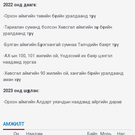
2022 онд даага:
-Орхон аймгийн төвийн бүсийн уралдаанд түрүү
-Тариалан суманд болсон Хөвсгөл аймгийн зүүн бүсийн
уралдаанд түрүү
-Булган аймгийн Бүрэгхангай сумнаа Төлчдийн баярт түрүү
-АХ-ын 100, 101 жилийн ой, Үндэсний их баяр цэнгэл
наадамд зургаа
-Хөвсгөл аймгийн 90 жилийн ой, хангайн бүсийн уралдаанд
аман хүзүү
2023 онд шүдлэн:
-Орхон аймгийн Алдарт уяачдын наадамд айргийн дөрөв
АМЖИЛТ
Он
Наадам
Байр
Морь
Нас