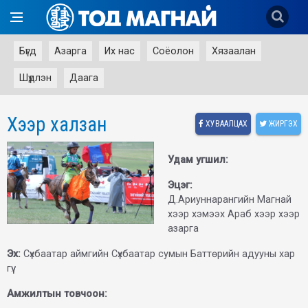
Бүгд
Азарга
Их нас
Соёолон
Хязаалан
Шүдлэн
Даага
Хээр халзан
ХУВААЛЦАХ
ЖИРГЭХ
Удам угшил:
Эцэг:
Д.Ариуннарангийн
Магнай
хээр хэмээх Араб хээр хээр
азарга
Эх:
Сүхбаатар аймгийн Сүхбаатар сумын Баттөрийн адууны хар
гүү.
Амжилтын товчоон: