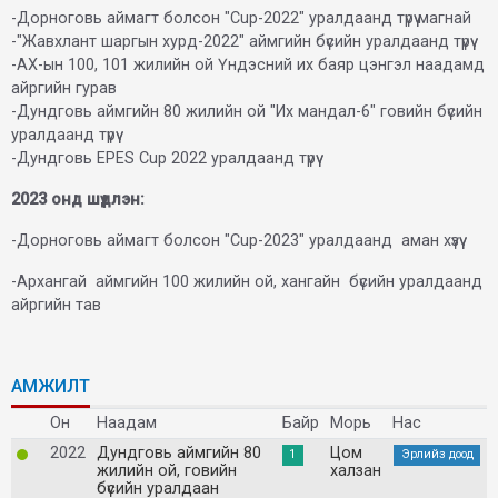
-Дорноговь аймагт болсон "Сup-2022" уралдаанд түрүү магнай
-"Жавхлант шаргын хурд-2022" аймгийн бүсийн уралдаанд түрүү
-АХ-ын 100, 101 жилийн ой Үндэсний их баяр цэнгэл наадамд
айргийн гурав
-Дундговь аймгийн 80 жилийн ой "Их мандал-6" говийн бүсийн
уралдаанд түрүү
-Дундговь EPES Cup 2022 уралдаанд түрүү
2023 онд шүдлэн:
-Дорноговь аймагт болсон "Cup-2023" уралдаанд аман хүзүү
-Архангай аймгийн 100 жилийн ой, хангайн бүсийн уралдаанд
айргийн тав
АМЖИЛТ
Он
Наадам
Байр
Морь
Нас
2022
Дундговь аймгийн 80
Цом
1
Эрлийз доод
жилийн ой, говийн
халзан
бүсийн уралдаан