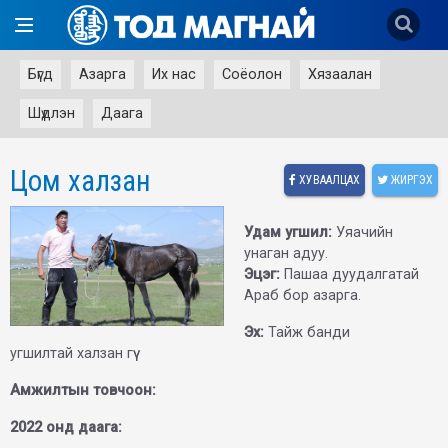
Бүгд
Азарга
Их нас
Соёолон
Хязаалан
Шүдлэн
Даага
Цом халзан
ХУВААЛЦАХ
ЖИРГЭХ
Удам угшил:
Уяачийн
унаган адуу.
Эцэг:
Пашаа дуудалгатай
Араб бор азарга.
Эх:
Тайж банди
угшилтай
халзан гүү
Амжилтын товчоон:
2022 онд даага: