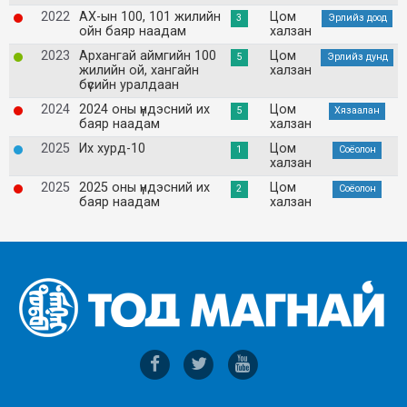
2022
АХ-ын 100, 101 жилийн
Цом
3
Эрлийз доод
ойн баяр наадам
халзан
2023
Архангай аймгийн 100
Цом
5
Эрлийз дунд
жилийн ой, хангайн
халзан
бүсийн уралдаан
2024
2024 оны үндэсний их
Цом
5
Хязаалан
баяр наадам
халзан
2025
Их хурд-10
Цом
1
Соёолон
халзан
2025
2025 оны үндэсний их
Цом
2
Соёолон
баяр наадам
халзан